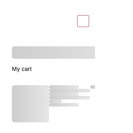
1-800-974-6085
estimates@tileandfloorpros.com
My cart